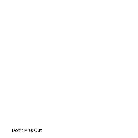
First Amendment
المركبات البحريّة الغاطسة: قراءة قانونيّة عن
حادثة “Titan”
Abortion: A constitutional right?
Religious Freedom: Violating the US
Constitution?
Should governments intervene in the
Markets? USA & EU Case Study
Don’t Miss Out