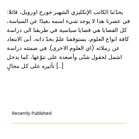
يحدّثنا الكاتب الإنكليزي الشهير جورج اورويل، قائلا:
في عصرنا هذا لا يوجد شيء اسمه بعيدًا عن السياسة،
كل القضايا هي قضايا سياسية في طريقنا الى دراسة
كافة انواع العلوم، يستوقفنا علمٌ بحدّ ذاته، أبى الابتعاد
عن زملائه (اي العلوم الاخرى). في ضمنته دراسة
اشمل لحقول شتّى وأصعدة على تنوّعها، كما يدخل
تأثيره على كل مجالٍ […]
Recently Published
How Free Press fought its way to the