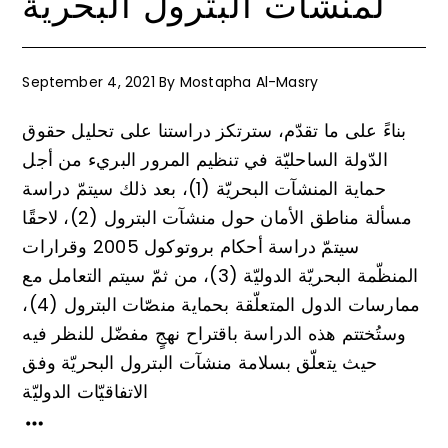
لمنشآت البترول البحريّة
September 4, 2021
By
Mostapha Al-Masry
بناءً على ما تقدّم، سترتكز دراستنا على تحليل حقوق
الدّولة الساحليّة في تنظيم المرور البريء من أجل
حماية المنشآت البحريّة (1)، بعد ذلك سيتمّ دراسة
مسألة مناطق الأمان حول منشآت البترول (2)، لاحقًا
سيتمّ دراسة أحكام بروتوكول 2005 وقرارات
المنظّمة البحريّة الدوليّة (3)، من ثمّ سيتم التعامل مع
ممارسات الدول المتعلّقة بحماية منصّات البترول (4)،
وستُختتم هذه الدراسة باقتراح نهجٍ مفضّل للنظر فيه
حيث يتعلّق بسلامة منشآت البترول البحريّة وفق
الاتفاقيّات الدوليّة