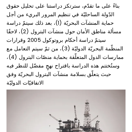
بناءً على ما تقدّم، سترتكز دراستنا على تحليل حقوق
الدّولة الساحليّة في تنظيم المرور البريء من أجل
حماية المنشآت البحريّة (1)، بعد ذلك سيتمّ دراسة
مسألة مناطق الأمان حول منشآت البترول (2)، لاحقًا
سيتمّ دراسة أحكام بروتوكول 2005 وقرارات
المنظّمة البحريّة الدوليّة (3)، من ثمّ سيتم التعامل مع
ممارسات الدول المتعلّقة بحماية منصّات البترول (4)،
وستُختتم هذه الدراسة باقتراح نهجٍ مفضّل للنظر فيه
حيث يتعلّق بسلامة منشآت البترول البحريّة وفق
الاتفاقيّات الدوليّة