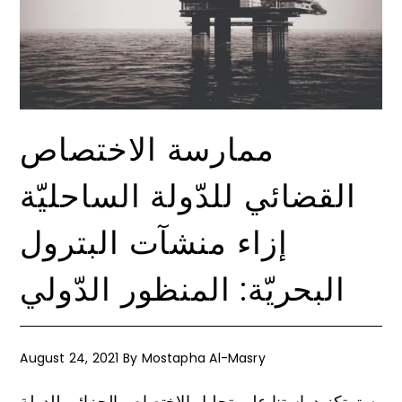
ممارسة الاختصاص
القضائي للدّولة الساحليّة
إزاء منشآت البترول
البحريّة: المنظور الدّولي
August 24, 2021
By
Mostapha Al-Masry
سترتكز دراستنا على تحليل الاختصاص الجزائي للدولة