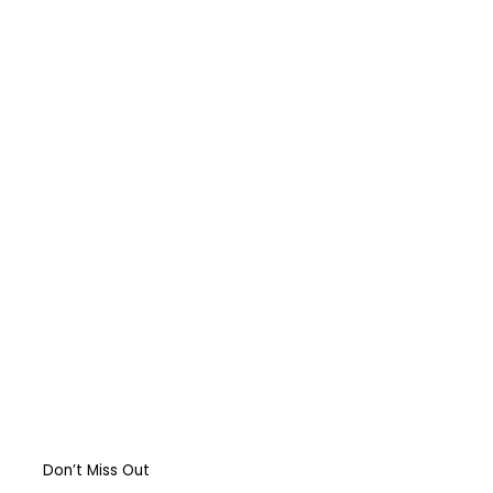
First Amendment
المركبات البحريّة الغاطسة: قراءة قانونيّة عن
حادثة “Titan”
Abortion: A constitutional right?
Religious Freedom: Violating the US
Constitution?
Should governments intervene in the
Markets? USA & EU Case Study
Don’t Miss Out