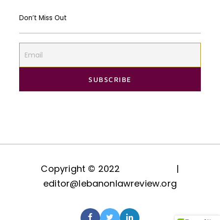
Don’t Miss Out
Copyright © 2022
HAQQ, LLC.
|
editor@lebanonlawreview.org
Contact
Join Us
About Us