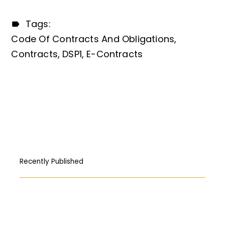
Tags:
Code Of Contracts And Obligations
Contracts
DSP1
E-Contracts
Recently Published
How Free Press fought its way to the
First Amendment