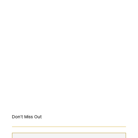
المركبات البحريّة الغاطسة: قراءة قانونيّة عن
حادثة “Titan”
Abortion: A constitutional right?
Religious Freedom: Violating the US
Constitution?
Should governments intervene in the
Markets? USA & EU Case Study
Don’t Miss Out