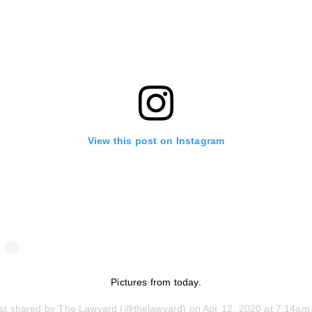
View this post on Instagram
Pictures from today.
st shared by
The Lawyard
(@thelawyard) on
Apr 12, 2020 at 7:14a