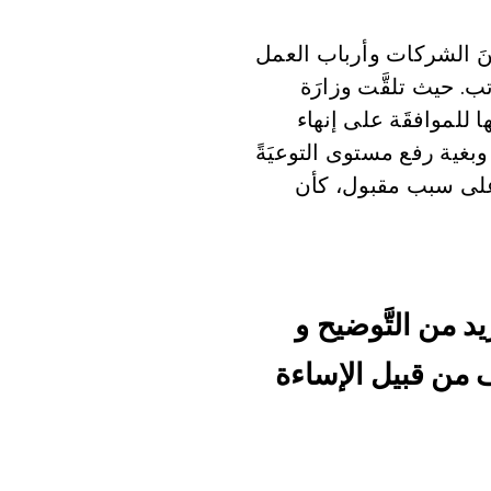
منَ الشركات وأرباب العمل
اتب. حيث تلقَّت وزارَة
ا للموافقَة على إنهاء
 وبغية رفع مستوى التوعيَةً
ّ على سبب مقبول، كأن
 تطرّقاً للمزيد من التَّوضيح و
ّرف من قبيل الإساءة