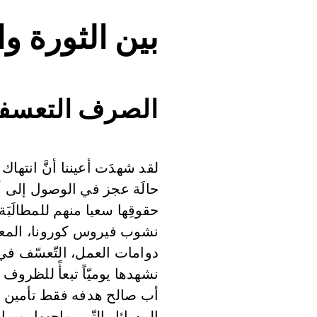
بين الثورة وا
الصرف التعسفي
لقد شهدَت أعيننا أنَّ انتهاك
حالَة عجز في الوصول إلى أب
حقوقِها سعيا منهم للمطالَبَة
دوامات العمل، التّعسّف في
نشهدها يوميّاً تبعأً للظرو
أب صالح هدفه فقط تأمين ال
المسائل التّي يواجهها يوميا