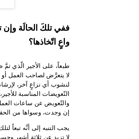
ففي تلكَ الحالَة وإن ت
واعٍ اتّخاذها؟
طبعاً، على الأجير الّذي تمَ
لا يتعرَّض لصاحب العمل أو
لنشوب أي نزاعٍ آخر، لإرشاده
التّعويضات المناسبة للأجير،
والتّعويض عن ساعات العمل غي
إن وجدت، وسواها من الحقو
يجب التنبه إلى أنَّه تبعاً 
لا تزيد عن ثلاثة أشهر وحسب