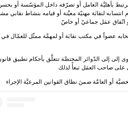
يرتبط بأهليَّة العامل أو تصرّفه داخل المؤسّسة أو بحسن 
 انتسابه لنقابَة مهنيّة معيَّنة أو قيامه بنشاط نقابي 
أو اتّفاق عمَل جماعيّ أو خاصّ
لانتخابه عضواً في مكتب نقابَة أو لمهمَّة ممثّل للعمّال
وى إلى إلى الدّوائر المختصَّة تتعلَّق بأحكام تطبيق قانون
 على صاحب العمَل تبعأً لذلك
ّخصيَّة أو العامَّة ضمنَ نطاق القوانين المرعيَّة الإجراء