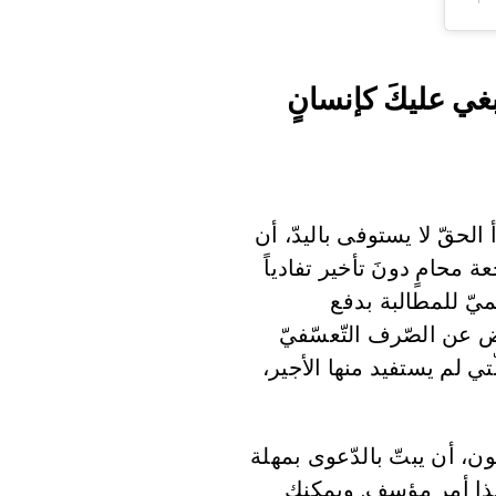
نبغي عليكَ كإنسانٍ
لحقّ لا يستوفى باليدّ، أن
حامٍ دونَ تأخير تفادياً
ميّ للمطالبة بدفع
يض عن الصّرف التّعسّفيّ
تي لم يستفيد منها الأجير،
ون، أن يبتّ بالدّعوى بمهلة
 وهذا أمر مؤسف. ويمكنك