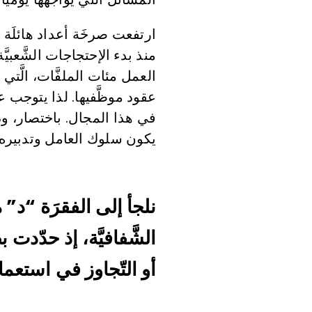
ارتفعت صرخَة أعداد هائلَة 
منذ بدء الإحتجاجات الشَّعبيَّ
العمل مئات الملفَّات، الَّتي
عقود موظَّفيها. لذا يتوجب عل
في هذا المجال. باختصار، ودو
يكون سلوك العامل وتدبيره 
الشَّفافيَّة، إذ حدّدت 
أو التّجاوز في استعما