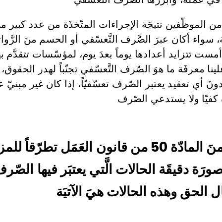
من الموظّفين نتيجَة الإجراءات المتّخذَة من عدد كبير 
ة، سواء أكان عبرَ الصَّرف التَّعسّفي أو الحسم منَ الرَّو
 أمست تتزايد أعدادها يوماً بعدَ يوم، لمؤسّسات تتقدَّم به
ينا معرفَة ما هوَ الصّرف التَّعسّفي تجنّباً لهدر الحقوق،
نَ أي تعقيد يعتبر الصّرف تعسّفيّاً، إذا كان غير مبني
كفيّا ولا يستدعي الصّرف
نلجأ إلى الفقرَة “د” منَ المادّة 50 من قانون العَمَل
بصورَة دقيقَة الحالات الَّتي يعتبَر فيها الص
ل الحق وهذه الحالات هيَ الآتيَة