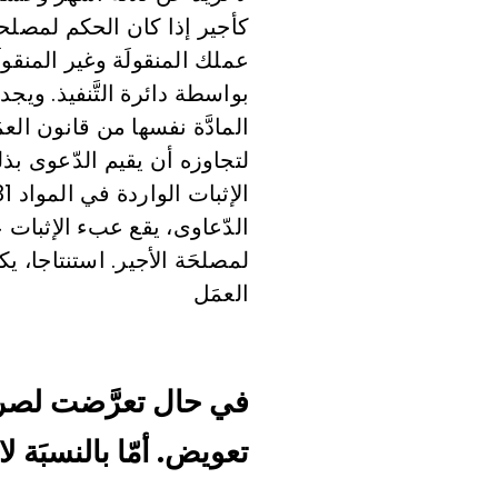
كأجير إذا كان الحكم لمصلح
عملك المنقولَة وغير المنقولَ
بواسطة دائرة التَّنفيذ. ويج
المادَّة نفسها من قانون العم
لتجاوزه أن يقيم الدّعوى بذ
لمصلحَة الأجير. استنتاجا، 
العمَل
في حال تعرَّضت لصرف
تعويض. أمّا بالنسبَة 