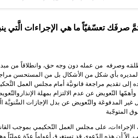
مَّ صرفَك تعسّفيّاً ما هي الإجراءات الَّتي ي
ّ ظلمَه وصرفه من عمله دون وجه حق، وانطلاقاً من مبدأ ا
 لمديره بأي شكل من الأشكال بل من المستحسن مراجعة م
 إلى تقديم مراجعة قانونيَّة أمام مجلس العمل التَّحكي
 وأهمّها التّعويض عن عدم الالتزام بمهلة الإنذاروالتّعو
ر المدفوعَة والتّعويض عن بدل الإجازات السَّنويَّة الّ
ق المتوجّبة
لتلك الإجراءات، على مجلس العمل التّحكيمي بموجب القان
. إلاّ أن هذه الدّعوى قد تستغرق أعواماً عدّة عمليّاً