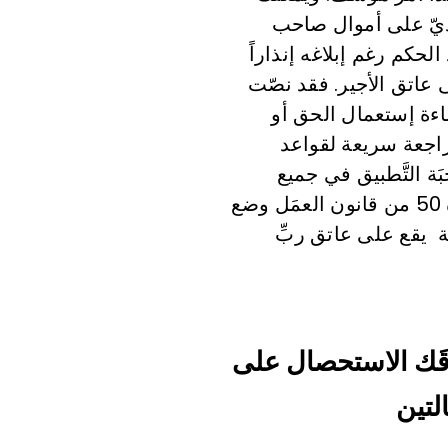
يذيّ على أموال صاحب
الحكم رغم إبلاغه إنذاراً
ى عاتق الأجير. فقد نصّت
إساءة إستعمال الحق أو
مراجعة سريعة لقواعد
 والواجبَة التَّطبيق في جميع
الدّعاوى، يقع عبء الإثبات على من يدّعي الواقعَة أو العمَل، وانَّ ما ورد في المادَّة 50 من قانون العمَل وضع
ة يقع على عاتق ربِّ
وقَك الاستحصال على
لتين