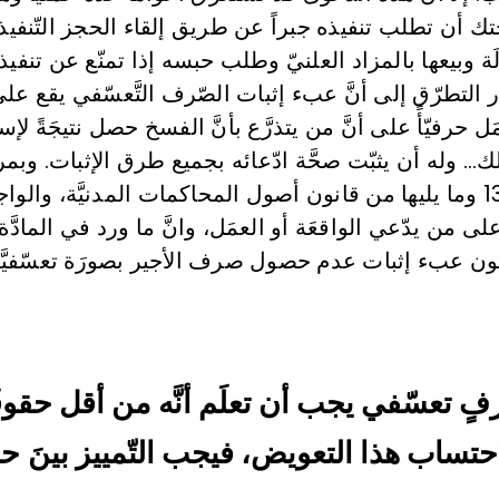
تك أن تطلب تنفيذه جبراً عن طريق إلقاء الحجز التّنف
ة وبيعها بالمزاد العلنيّ وطلب حبسه إذا تمنّع عن تنفيذ 
در التطرّق إلى أنَّ عبء إثبات الصّرف التَّعسّفي يقع عل
َل حرفيّأً على أنَّ من يتذرَّع بأنَّ الفسخ حصل نتيجَةً ل
لك… وله أن يثبّت صحَّة ادّعائه بجميع طرق الإثبات. وب
الإثبات الواردة في المواد 131 وما يليها من قانون أصول المحاكمات المدنيَّة،
يكون عبء إثبات عدم حصول صرف الأجير بصورَة تعسّفيَّ
ٍ تعسّفي يجب أن تعلَم أنَّه من أقل حق
لاحتساب هذا التعويض، فيجب التّمييز بينَ حا