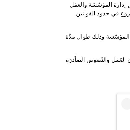
إدارَة المؤسّسَة والعمَل
مشروع في حدود القوانين
 في المؤسّسة وذلك طوال مدّة
 العَمَل والنّصوص الصاّدرَة