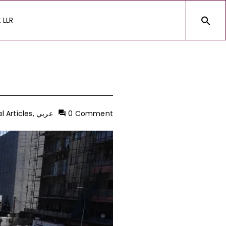
 LLR
0 Comment
عربي
,
l Articles