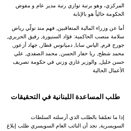
المركزي، وهو برتبة توازي رتبة مدير عام و مفوض
الحكومة حالياً هو بالإنابة
أما عن وزراء المالية المتعاقبين⸲ فهم منذ تولّي رياض
سلامة منصب الحاكمية: فؤاد السنيورة⸲ رفيق الحريري⸲
جورج قرم⸲ الياس سابا⸲ دميانوس قطار⸲ جهاد أزعور⸲
محمد شطح⸲ ريا حفار الحسن⸲ محمد الصفدي⸲ علي
حسن خليل⸲ والوزير غازي وزني في حكومة تصريف
الأعمال الحالية
طلب المساعدة اللبنانية في التحقيقات
إذا ما تعمّقنا بالطلب الذي أرسلته السلطات
السويسرية⸲ نجد أن النائب العام السويسري طلب إبلاغ