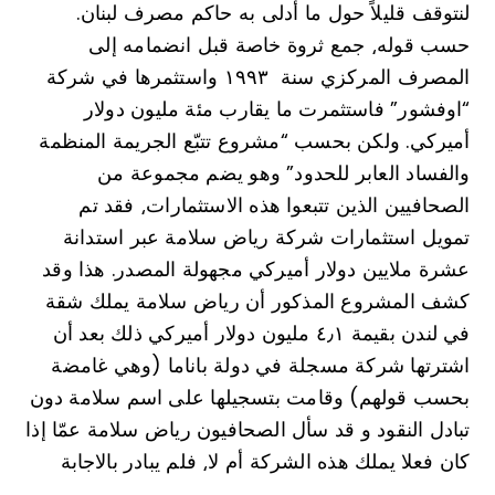
لنتوقف قليلاً حول ما أدلى به حاكم مصرف لبنان.
حسب قوله⸲ جمع ثروة خاصة قبل انضمامه إلى
المصرف المركزي سنة ۱۹۹۳ واستثمرها في شركة
“اوفشور” فاستثمرت ما يقارب مئة مليون دولار
أميركي. ولكن بحسب “مشروع تتبّع الجريمة المنظمة
والفساد العابر للحدود” وهو يضم مجموعة من
الصحافيين الذين تتبعوا هذه الاستثمارات⸲ فقد تم
تمويل استثمارات شركة رياض سلامة عبر استدانة
عشرة ملايين دولار أميركي مجهولة المصدر. هذا وقد
كشف المشروع المذكور أن رياض سلامة يملك شقة
في لندن بقيمة ٤٫١ مليون دولار أميركي ذلك بعد أن
اشترتها شركة مسجلة في دولة باناما (وهي غامضة
بحسب قولهم) وقامت بتسجيلها على اسم سلامة دون
تبادل النقود و قد سأل الصحافيون رياض سلامة عمّا إذا
كان فعلا يملك هذه الشركة أم لا⸲ فلم يبادر بالاجابة