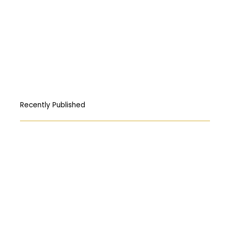
Recently Published
How Free Press fought its way to the
First Amendment
المركبات البحريّة الغاطسة: قراءة قانونيّة عن
حادثة “Titan”
Abortion: A constitutional right?