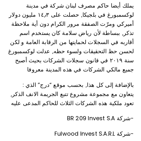
يملك أيضا حاكم مصرف لبنان شركة في مدينة
لوكسمبورغ في بلجيكا⸲ حصلت على ١٤٫٣ مليون دولار
أميركي ومرّت الصفقة مرور الكرام دون أية ملاحظة
تذكر⸲ ببساطة لأن رياض سلامة كان يستخدم اسم
أقاربه في السجلات لحمايتها من الرقابة العامة و لكن
لحسن حظ التحقيقات ولسوء حظه⸲ عدلت لوكسمبورغ
سنة ٢٠١٩ في قانون سجلات الشركات بحيث أصبح
جميع مالكي الشركات في هذه المدينة معروفا
: بالإضافة إلى كل هذا⸲ بحسب موقع “درج” الذي
يتعاون مع مجموعة مشروع تتبع الجريمة الانف الذكر⸲
تعود ملكية هذه الشركات الثلاث للحاكم المدعى عليه
BR 209 Invest S.A شركة-
Fulwood Invest S.A.R.L شركة-