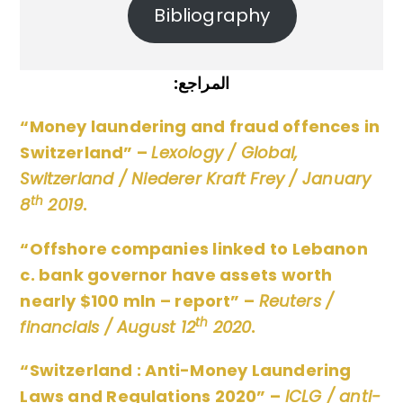
Bibliography
:المراجع
“Money laundering and fraud offences in
Switzerland” –
Lexology / Global,
Switzerland / Niederer Kraft Frey / January
th
8
2019
.
“Offshore companies linked to Lebanon
c. bank governor have assets worth
nearly $100 mln – report” –
Reuters /
th
financials / August 12
2020
.
“Switzerland : Anti-Money Laundering
Laws and Regulations 2020” –
ICLG / anti-