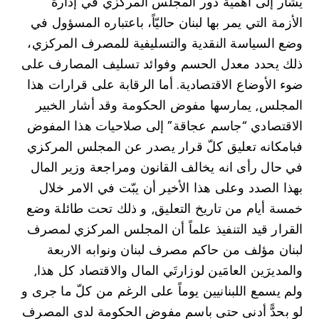
يشار إلى أهمية دور المجلس المركزي في إدارة
الأزمة التي يمر بها لبنان حاليّاً، باعتباره المسؤول في
وضع السياسة النقدية والتسليفية للمصرف المركزي،
ذلك يحدد معدل الحسم وفوائد تسليف المصارف على
ضوء الأوضاع الاقتصادية. أما الرقابة على قرارات هذا
المجلس⸲ يمارسها مفوض الحكومة وقد أشار الخبير
الاقتصادي “جاسم عجاقة” إلى صلاحيات هذا المفوض
فبامكانه تعليق كلّ قرار يصدر عن المجلس المركزي
في حال رأى انه يخالف القانون ومراجعة وزير المال
بهذا الصدد وعلى هذا الأخير أن يبّت في الامر خلال
خمسة أيام من تاريخ التعليق⸲ و ذلك تحت طائلة وضع
القرار قيد التنفيذ علماً أن المجلس المركزي لمصرف
لبنان مؤلف من حاكم مصرف لبنان ونوابه الاربعة
والمديرَين العامَين لوزارتَي المال والاقتصاد كل هذا⸲
ولم يسمع اللبنانيين يوماً على الرغم من كلّ ما جرى و
لو بحدًّ أدنى حتى باسم مفوض الحكومة لدى المصرف