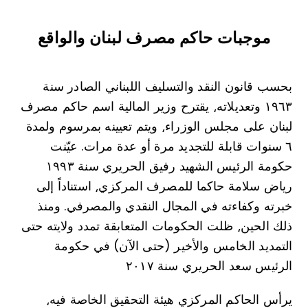
موجبات حاكم مصرف لبنان والواقع
بحسب قانون النقد والتسليف اللبناني الصادر سنة
١٩٦٣ وتعديلاته⸲ يقترح وزير المالية اسم حاكم مصرف
لبنان على مجلس الوزراء⸲ ويتم تعيينه بمرسوم ولمدة
٦ سنوات قابلة للتجديد مرة أو عدة مرات. عيّنت
حكومة الرئيس الشهيد رفيق الحريري سنة ١٩٩٣
رياض سلامة حاكما للمصرف المركزي⸲ استناداً إلى
خبرته وكفاءته في المجال النقدي والمصرفي. ومنذ
ذلك الحين⸲ ظلت الحكومات المتعابقة تمدد ولايته حتى
التمديد الخامس والأخير (حتى الآن) في حكومة
الرئيس سعد الحريري سنة ۲۰۱۷
يرأس الحاكم المركزي هيئة التحقيق الخاصة فيه⸲