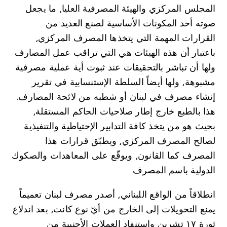
المجلس المركزي والهيئة المصرفية العليا⸲ ما يجعل
صوته أحد المكونات الأساسية لصنع العديد من
القرارات المهمة التي يتخذها المصرف المركزي⸲
باعتبار أن هذه الهيئات هي التي تراقب عمل المصارف
ولها أن تباشر بالتحقيقات عند ثبوت أية عملية مصرفية
مشبوهة⸲ ولها أيضاً السلطة الإستنسابية في تقرير
إنشاء مصرف في لبنان أو شطبه من لائحة المصارف.
هذا بالطبع خارج إطار صلاحيات الحاكم المستقلة⸲
بحيث هو من يتخذ كافة التدابير الإحتياطية والتنفيذية
لصالح المصرف المركزي⸲ ويطبّق قرارات هذا
المصرف كما القانون⸲ ويوقّع على المعاهدات والصكوك
الدولية باسم المصرف
انطلاقاً من الواقع اللبناني⸲ أصدر مصرف لبنان تعميماً
يمنع التحويلات إلى الخارج من أيّ نوع كانت⸲ بعد اندلاع
ثورة ۱۷ تشرين واستنفاد العملات الأجنبية من