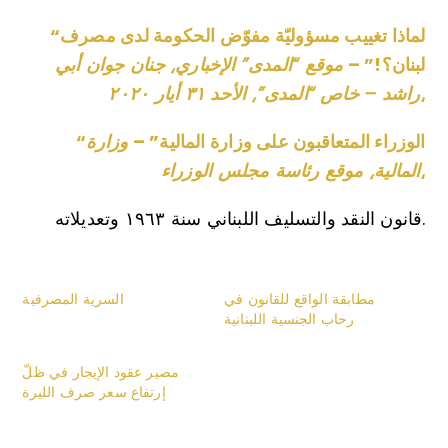
“لماذا تغييب مسؤوليّة مفوّض الحكومة لدى مصرف
لبنان؟!” –
موقع “المدى” الإخباري⸲ جنان جوان أبي
⸲
راشد – خاص “المدى”⸲ الأحد ٣١ أيار ٢٠٢٠
“الوزراء المتعاقبون على وزارة المالية” –
وزارة
⸲
المالية⸲ موقع رئاسة مجلس الوزراء
قانون النقد والتسليف اللبناني سنة ١٩٦٣ وتعديلاته.
مطابقة الواقع للقانون في
السرية المصرفية
رحاب الجنسية اللبنانية
مصير عقود الإيجار في ظلّ
إرتفاع سعر صرف الليرة