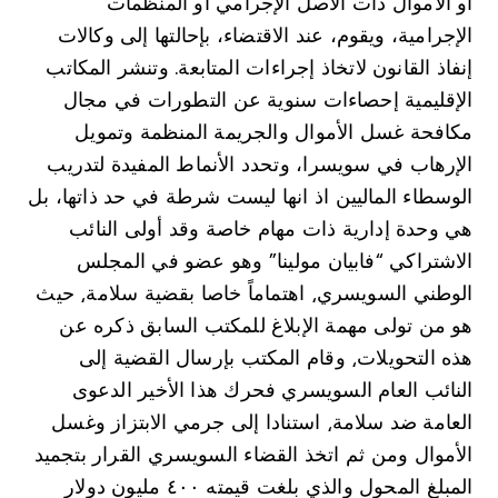
أو الأموال ذات الأصل الإجرامي أو المنظمات
الإجرامية، ويقوم، عند الاقتضاء، بإحالتها إلى وكالات
إنفاذ القانون لاتخاذ إجراءات المتابعة. وتنشر المكاتب
الإقليمية إحصاءات سنوية عن التطورات في مجال
مكافحة غسل الأموال والجريمة المنظمة وتمويل
الإرهاب في سويسرا، وتحدد الأنماط المفيدة لتدريب
الوسطاء الماليين اذ انها ليست شرطة في حد ذاتها، بل
هي وحدة إدارية ذات مهام خاصة وقد أولى النائب
الاشتراكي “فابيان مولينا” وهو عضو في المجلس
الوطني السويسري⸲ اهتماماً خاصا بقضية سلامة⸲ حيث
هو من تولى مهمة الإبلاغ للمكتب السابق ذكره عن
هذه التحويلات⸲ وقام المكتب بإرسال القضية إلى
النائب العام السويسري فحرك هذا الأخير الدعوى
العامة ضد سلامة⸲ استنادا إلى جرمي الابتزاز وغسل
الأموال ومن ثم اتخذ القضاء السويسري القرار بتجميد
المبلغ المحول والذي بلغت قيمته ٤٠٠ مليون دولار