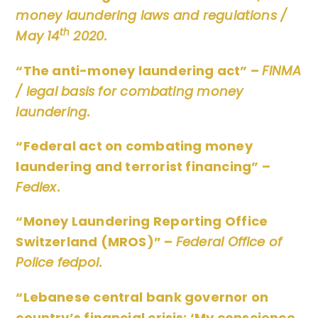
money laundering laws and regulations /
th
May 14
2020
.
“The anti-money laundering act” –
FINMA
/ legal basis for combating money
laundering
.
“Federal act on combating money
laundering and terrorist financing” –
Fedlex
.
“Money Laundering Reporting Office
Switzerland (MROS)” –
Federal Office of
Police fedpol
.
“Lebanese central bank governor on
country’s financial crisis: ‘My conscience