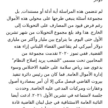
لم تتضمن هذه المراسلة أية أدلة أو مستندات⸲ بل
مجموعة أسئلة ينبغي طرحها على محولي هذه الأموال
رغم فرض قيود من المصارف على التحويلات إلى
الخارج. هذا وقد بلغ مجموع التحويلات من شهر تشرين
الأول حتى اليوم⸲ ما يتراوح بين مليار وأكثر من ملياري
دولار أميركي. لم يتقاعس القضاء اللبناني إزاء هذه
القضية⸲ ففي تموز ۲۰۲۰ تقدمت مجموعة من
المحامين تحت مسمى “الشعب يريد إصلاح النظام”
بدعوى ضد رياض سلامة على خلفية الاختلاس وسوء
إدارة الأموال العامة⸲ فما كان من رئيس دائرة تنفيذ
بيروت القاضي فيصل مكي إلا أن أمر بمصادرة أصول
وعقارات ومركبات المدعى عليه الخاصة⸲ وحددت
جلسة لاستماعه في تشرين الأول ۲۰۲۱. ادعت أيضا
النائبة العامة الاستئنافية في جبل لبنان القاضية غادة