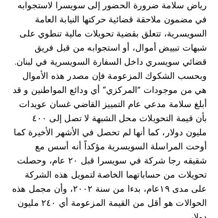
رياض سلامة ضرورة الحضور إلى سويسرا لاستجوابه
في مضمون ملاحقة قضائية حركتها النيابة العامة
السويسرية، تتعلق بقضية تحويلات مالية تنطوي على
شبهات تبييض أموال، أو استجوابه من قبل فريق
قضائي سويسري داخل السفارة السويسرية في لبنان.
وبحسب الشكوك المزعومة فإن مصدر هذه الأموال
هي من موجودات “المركزي” أي ودائع المواطنين و قد
أبلغ سلامة مدعي عام التمييز القاضي غسان عويدات
بأن قيمة التحويلات محل الشبهة لا تصل إلى ٤٠٠
مليون دولار، كما أنها لم تحصل في الأشهر الأخيرة كما
أوحت المراسلة السويسرية مؤكداً أنه أسس مع
شقيقه رجا شركة في سويسرا قبل ۲۰ عام، وحصلت
تحويلات من حساباتهما الخاصة لتمويل هذه الشركة
على مدى ۱۹عام، بدءا من سنة ۲۰۰۲، وأن مجمل هذه
الحوالات هو أقل من القيمة المزعومة أي ٢٤٠ مليون
دولار