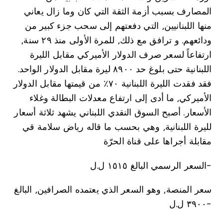
المصارف بسبب أزمة الثقة التي كان وما زال يعاني
منها اللبنانيين⸲ التي دفعتهم إلى سحب جزء كبير من
ودائعهم. و ترافق مع ذلك⸲ للمرة الأولى منذ ۲۹ سنة⸲
ارتفاعاً لسعر صرف الدولار الأميركي مقابل الليرة
اللبنانية حتى بلوغ حد ٨٩٠٠ ليرة مقابل الدولار الواحد.
فقد فقدت الليرة اللبنانية ٧٠٪ من قيمتها مقابل الدولار
الأميركي⸲ ما أدى إلى ارتفاع معدلات البطالة وغلاء
الأسعار. أصبح السوق النقدي اللبناني يشهد ثلاثة أسعار
لليرة اللبنانية⸲ وهي بحسب ما قاله رياض سلامة قي
مقابلة أجراها على قناة الحرّة
السعر الرسمي البالغ ١٥١٥ ل.ل-
سعر المنصة⸲ وهو السعر الذي يعتمده الصرافين⸲ البالغ
٣٩٠٠ ل.ل-