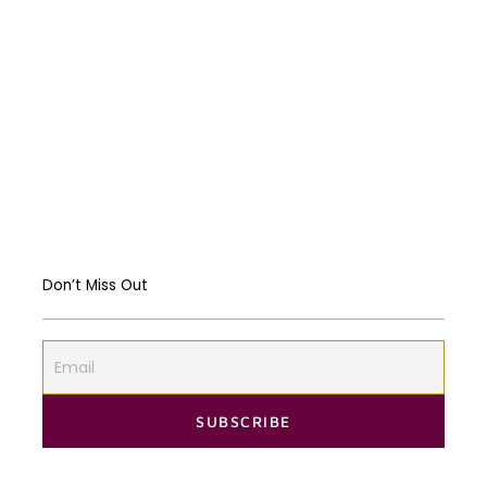
Religious Freedom: Violating the US
Constitution?
Should governments intervene in the
Markets? USA & EU Case Study
Don’t Miss Out