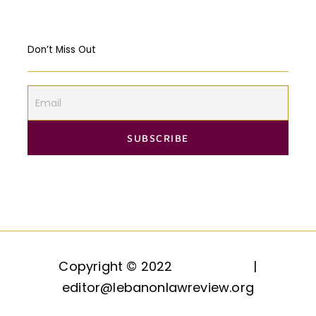
Don’t Miss Out
Copyright © 2022
HAQQ, LLC.
|
editor@lebanonlawreview.org
Contact
Join Us
About Us