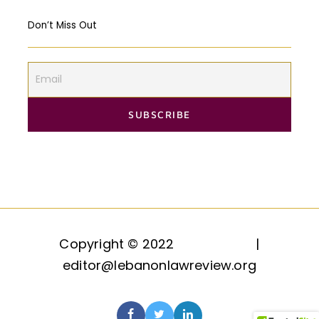
Don’t Miss Out
Copyright © 2022
HAQQ, LLC.
|
editor@lebanonlawreview.org
Contact
Join Us
About Us