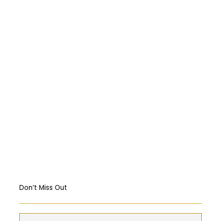
المركبات البحريّة الغاطسة: قراءة قانونيّة عن
حادثة “Titan”
Abortion: A constitutional right?
Religious Freedom: Violating the US
Constitution?
Should governments intervene in the
Markets? USA & EU Case Study
Don’t Miss Out