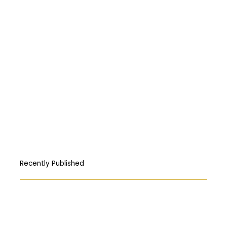
Recently Published
How Free Press fought its way to the
First Amendment