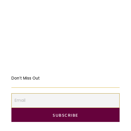
Religious Freedom: Violating the US
Constitution?
Should governments intervene in the
Markets? USA & EU Case Study
Don’t Miss Out