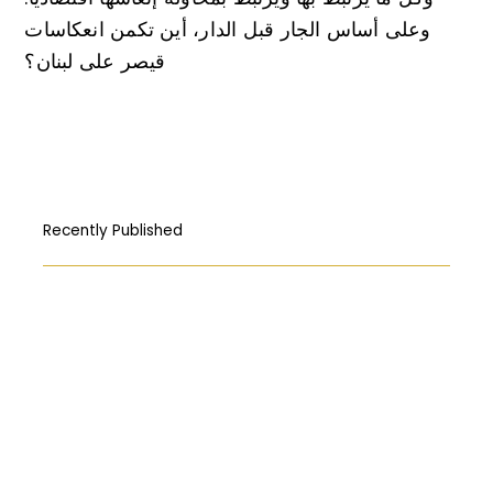
وعلى أساس الجار قبل الدار، أين تكمن انعكاسات
قيصر على لبنان؟
Recently Published
How Free Press fought its way to the
First Amendment
المركبات البحريّة الغاطسة: قراءة قانونيّة عن
حادثة “Titan”
Abortion: A constitutional right?